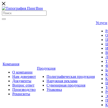
Услуги
Р
О
Ц
Ш
И
В
Л
Т
Компания
Ф
Продукция
Б
О компании
К
Нам доверяют
Полиграфическая продукция
К
Документы
Наружная реклама
Ш
Вопрос ответ
Сувенирная продукция
Т
Производство
Упаковка
Р
Реквизиты
Э
П
К