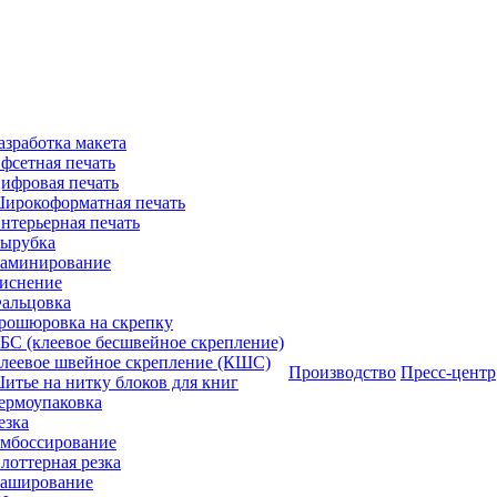
азработка макета
фсетная печать
ифровая печать
ирокоформатная печать
нтерьерная печать
ырубка
аминирование
иснение
альцовка
рошюровка на скрепку
БС (клеевое бесшвейное скрепление)
леевое швейное скрепление (КШС)
Производство
Пресс-центр
итье на нитку блоков для книг
ермоупаковка
езка
мбоссирование
лоттерная резка
аширование