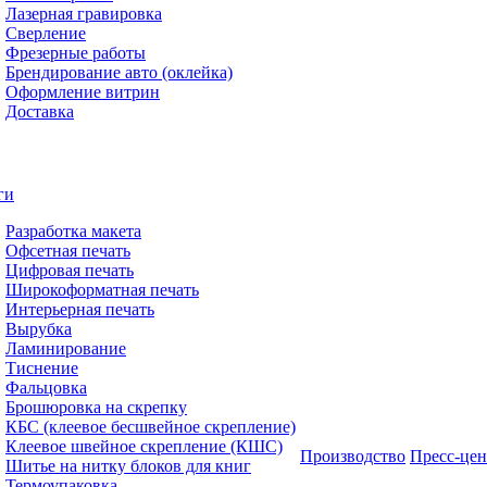
Лазерная гравировка
Сверление
Фрезерные работы
Брендирование авто (оклейка)
Оформление витрин
Доставка
ги
Разработка макета
Офсетная печать
Цифровая печать
Широкоформатная печать
Интерьерная печать
Вырубка
Ламинирование
Тиснение
Фальцовка
Брошюровка на скрепку
КБС (клеевое бесшвейное скрепление)
Клеевое швейное скрепление (КШС)
Производство
Пресс-цен
Шитье на нитку блоков для книг
Термоупаковка