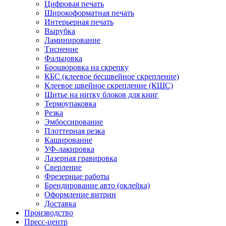
Цифровая печать
Широкоформатная печать
Интерьерная печать
Вырубка
Ламинирование
Тиснение
Фальцовка
Брошюровка на скрепку
КБС (клеевое бесшвейное скрепление)
Клеевое швейное скрепление (КШС)
Шитье на нитку блоков для книг
Термоупаковка
Резка
Эмбоссирование
Плоттерная резка
Каширование
УФ-лакировка
Лазерная гравировка
Сверление
Фрезерные работы
Брендирование авто (оклейка)
Оформление витрин
Доставка
Производство
Пресс-центр