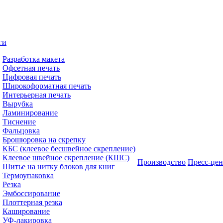
ги
Разработка макета
Офсетная печать
Цифровая печать
Широкоформатная печать
Интерьерная печать
Вырубка
Ламинирование
Тиснение
Фальцовка
Брошюровка на скрепку
КБС (клеевое бесшвейное скрепление)
Клеевое швейное скрепление (КШС)
Производство
Пресс-цен
Шитье на нитку блоков для книг
Термоупаковка
Резка
Эмбоссирование
Плоттерная резка
Каширование
УФ-лакировка