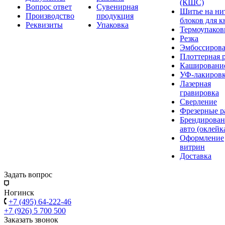
(КШС)
Вопрос ответ
Сувенирная
Шитье на ни
Производство
продукция
блоков для к
Реквизиты
Упаковка
Термоупаков
Резка
Эмбоссиров
Плоттерная р
Кашировани
УФ-лакиров
Лазерная
гравировка
Сверление
Фрезерные р
Брендирован
авто (оклейк
Оформление
витрин
Доставка
Задать вопрос
Ногинск
+7 (495) 64-222-46
+7 (926) 5 700 500
Заказать звонок