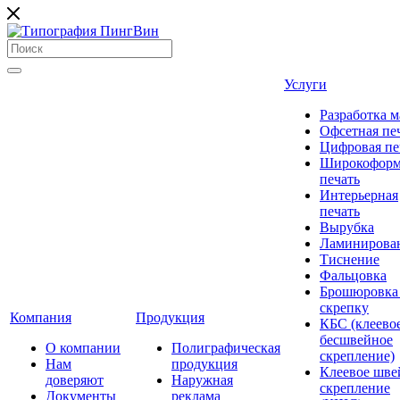
Услуги
Разработка м
Офсетная пе
Цифровая пе
Широкоформ
печать
Интерьерная
печать
Вырубка
Ламинирова
Тиснение
Фальцовка
Брошюровка
скрепку
Компания
Продукция
КБС (клеево
бесшвейное
О компании
Полиграфическая
скрепление)
Нам
продукция
Клеевое шве
доверяют
Наружная
скрепление
Документы
реклама