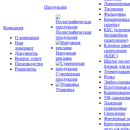
Ламинирова
Продукция
Тиснение
Фальцовка
Брошюровка
скрепку
Компания
КБС (клеево
Полиграфическая
бесшвейное
продукция
О компании
скрепление)
Нам
Клеевое шве
доверяют
скрепление
Наружная
Документы
(КШС)
реклама
Вопрос ответ
Шитье на ни
Производство
блоков для к
Реквизиты
Термоупаков
Сувенирная
Резка
продукция
Эмбоссиров
Плоттерная р
Упаковка
Кашировани
УФ-лакиров
Лазерная
гравировка
Сверление
Фрезерные р
Брендирован
авто (оклейк