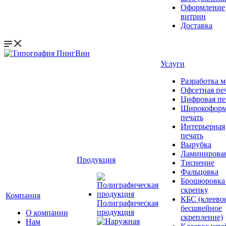
Оформление
витрин
Доставка
Услуги
Разработка м
Офсетная пе
Цифровая пе
Широкоформ
печать
Интерьерная
печать
Вырубка
Ламинирова
Продукция
Тиснение
Фальцовка
Брошюровка
скрепку
Компания
КБС (клеево
Полиграфическая
бесшвейное
продукция
О компании
скрепление)
Нам