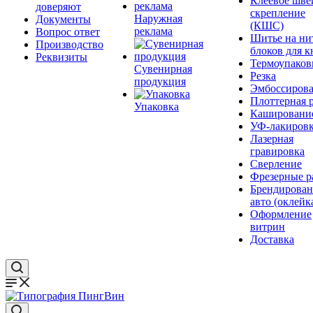
Клеевое шве
доверяют
скрепление
Наружная
Документы
(КШС)
реклама
Вопрос ответ
Шитье на ни
Производство
блоков для к
Реквизиты
Термоупаков
Сувенирная
Резка
продукция
Эмбоссиров
Плоттерная р
Упаковка
Кашировани
УФ-лакиров
Лазерная
гравировка
Сверление
Фрезерные р
Брендирован
авто (оклейк
Оформление
витрин
Доставка