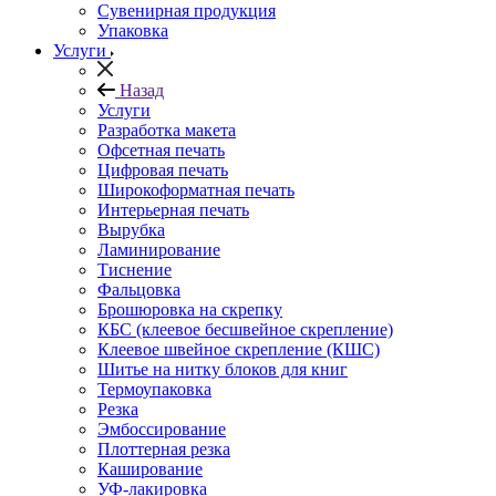
Сувенирная продукция
Упаковка
Услуги
Назад
Услуги
Разработка макета
Офсетная печать
Цифровая печать
Широкоформатная печать
Интерьерная печать
Вырубка
Ламинирование
Тиснение
Фальцовка
Брошюровка на скрепку
КБС (клеевое бесшвейное скрепление)
Клеевое швейное скрепление (КШС)
Шитье на нитку блоков для книг
Термоупаковка
Резка
Эмбоссирование
Плоттерная резка
Каширование
УФ-лакировка