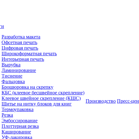
ги
Разработка макета
Офсетная печать
Цифровая печать
Широкоформатная печать
Интерьерная печать
Вырубка
Ламинирование
Тиснение
Фальцовка
Брошюровка на скрепку
КБС (клеевое бесшвейное скрепление)
Клеевое швейное скрепление (КШС)
Производство
Пресс-цен
Шитье на нитку блоков для книг
Термоупаковка
Резка
Эмбоссирование
Плоттерная резка
Каширование
УФ-лакировка