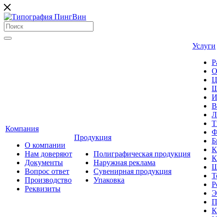
Услуги
Р
О
Ц
Ш
И
В
Л
Т
Компания
Ф
Продукция
Б
О компании
К
Нам доверяют
Полиграфическая продукция
К
Документы
Наружная реклама
Ш
Вопрос ответ
Сувенирная продукция
Т
Производство
Упаковка
Р
Реквизиты
Э
П
К