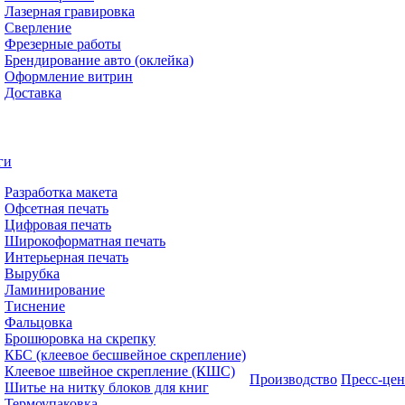
Лазерная гравировка
Сверление
Фрезерные работы
Брендирование авто (оклейка)
Оформление витрин
Доставка
ги
Разработка макета
Офсетная печать
Цифровая печать
Широкоформатная печать
Интерьерная печать
Вырубка
Ламинирование
Тиснение
Фальцовка
Брошюровка на скрепку
КБС (клеевое бесшвейное скрепление)
Клеевое швейное скрепление (КШС)
Производство
Пресс-цен
Шитье на нитку блоков для книг
Термоупаковка