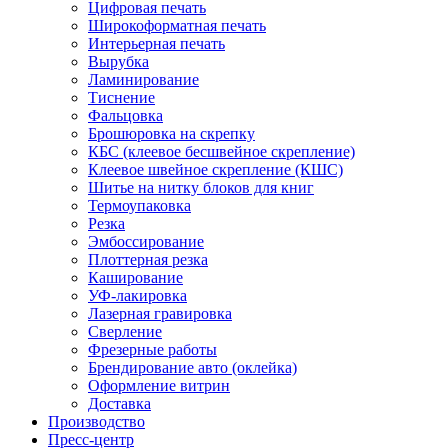
Цифровая печать
Широкоформатная печать
Интерьерная печать
Вырубка
Ламинирование
Тиснение
Фальцовка
Брошюровка на скрепку
КБС (клеевое бесшвейное скрепление)
Клеевое швейное скрепление (КШС)
Шитье на нитку блоков для книг
Термоупаковка
Резка
Эмбоссирование
Плоттерная резка
Каширование
УФ-лакировка
Лазерная гравировка
Сверление
Фрезерные работы
Брендирование авто (оклейка)
Оформление витрин
Доставка
Производство
Пресс-центр