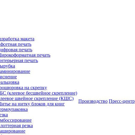
азработка макета
фсетная печать
ифровая печать
ирокоформатная печать
нтерьерная печать
ырубка
аминирование
иснение
альцовка
рошюровка на скрепку
БС (клеевое бесшвейное скрепление)
леевое швейное скрепление (КШС)
Производство
Пресс-центр
итье на нитку блоков для книг
ермоупаковка
езка
мбоссирование
лоттерная резка
аширование