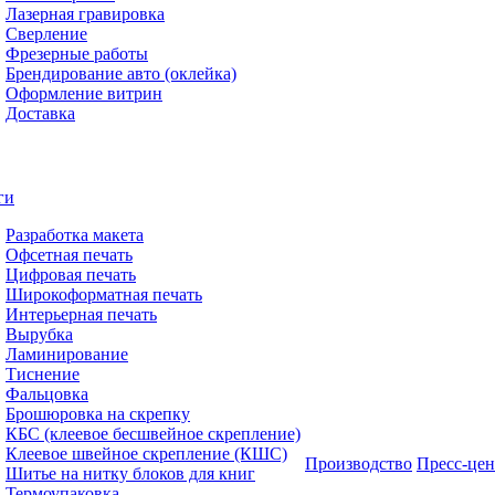
Лазерная гравировка
Сверление
Фрезерные работы
Брендирование авто (оклейка)
Оформление витрин
Доставка
ги
Разработка макета
Офсетная печать
Цифровая печать
Широкоформатная печать
Интерьерная печать
Вырубка
Ламинирование
Тиснение
Фальцовка
Брошюровка на скрепку
КБС (клеевое бесшвейное скрепление)
Клеевое швейное скрепление (КШС)
Производство
Пресс-цен
Шитье на нитку блоков для книг
Термоупаковка