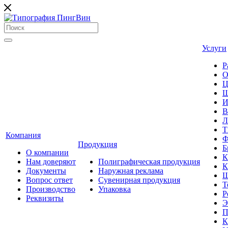
Услуги
Р
О
Ц
Ш
И
В
Л
Т
Компания
Ф
Продукция
Б
О компании
К
Нам доверяют
Полиграфическая продукция
К
Документы
Наружная реклама
Ш
Вопрос ответ
Сувенирная продукция
Т
Производство
Упаковка
Р
Реквизиты
Э
П
К