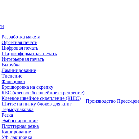
ги
Разработка макета
Офсетная печать
Цифровая печать
Широкоформатная печать
Интерьерная печать
Вырубка
Ламинирование
Тиснение
Фальцовка
Брошюровка на скрепку
КБС (клеевое бесшвейное скрепление)
Клеевое швейное скрепление (КШС)
Производство
Пресс-цен
Шитье на нитку блоков для книг
Термоупаковка
Резка
Эмбоссирование
Плоттерная резка
Каширование
УФ-лакировка