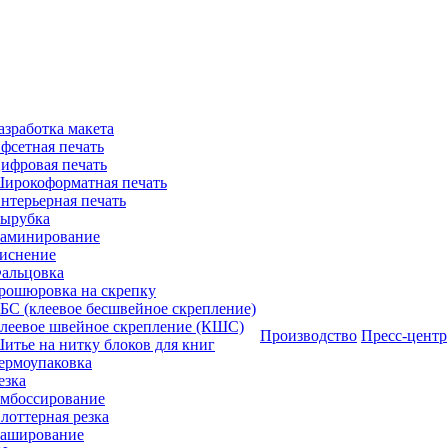
азработка макета
фсетная печать
ифровая печать
ирокоформатная печать
нтерьерная печать
ырубка
аминирование
иснение
альцовка
рошюровка на скрепку
БС (клеевое бесшвейное скрепление)
леевое швейное скрепление (КШС)
Производство
Пресс-центр
итье на нитку блоков для книг
ермоупаковка
езка
мбоссирование
лоттерная резка
аширование