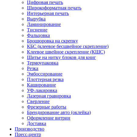
Цифровая печать
Широкоформатная печать
Интерьерная печать
Вырубка
Ламинирование
Тиснение
Фальцовка
Брошюровка на скрепку
КБС (клеевое бесшвейное скрепление)
Клеевое швейное скрепление (КШС)
Шитье на нитку блоков для книг
Термоупаковка
Резка
Эмбоссирование
Плоттерная резка
Каширование
УФ-лакировка
Лазерная гравировка
Сверление
Фрезерные работы
Брендирование авто (оклейка)
Оформление витрин
Доставка
Производство
Пресс-центр